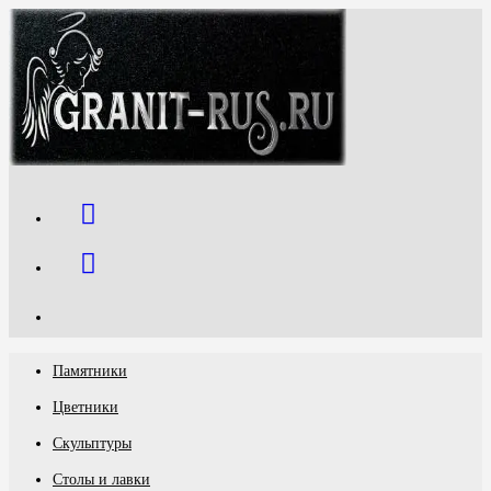
Перейти
к
содержимому
Памятники
Цветники
Скульптуры
Столы и лавки