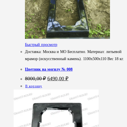
Быстрый просмотр
Доставка: Москва и МО Бесплатно. Материал: литьевой
мрамор (искусственный камень). 1100х500х110 Вес 18 кг.
Цветник на могилу № 008
Первоначальная
Текущая
8000,00
₽
6490,00
₽
цена
цена:
В корзину
составляла
6490,00 ₽.
8000,00 ₽.