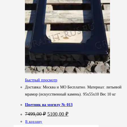
Быстрый просмотр
Доставка: Москва и МО Бесплатно. Материал: литьевой
мрамор (искусственный камень). 95х55х10 Вес 10 кг
Цветник на могилу № 013
Первоначальная
Текущая
7499,00
₽
5100,00
₽
цена
цена:
В корзину
составляла
5100,00 ₽.