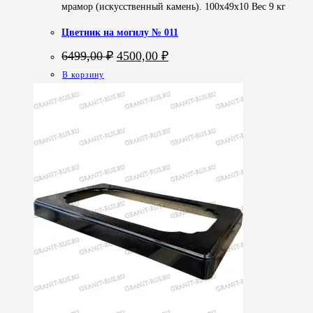
мрамор (искусственный камень). 100х49х10 Вес 9 кг
Цветник на могилу № 011
Первоначальная
Текущая
6499,00
₽
4500,00
₽
цена
цена:
В корзину
составляла
4500,00 ₽.
6499,00 ₽.