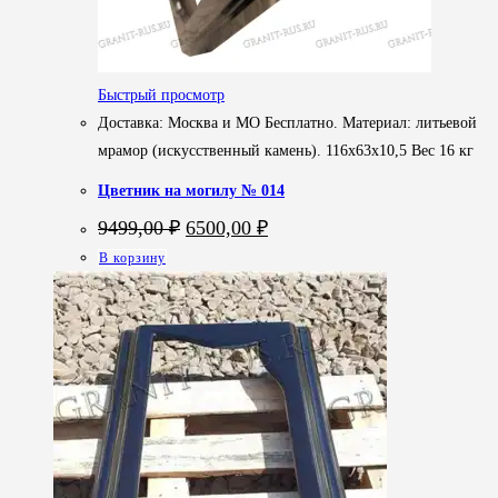
Быстрый просмотр
Доставка: Москва и МО Бесплатно. Материал: литьевой
мрамор (искусственный камень). 116х63х10,5 Вес 16 кг
Цветник на могилу № 014
Первоначальная
Текущая
9499,00
₽
6500,00
₽
цена
цена:
В корзину
составляла
6500,00 ₽.
9499,00 ₽.