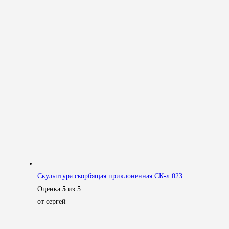
Скульптура скорбящая приклоненная СК-л 023
Оценка
5
из 5
от сергей