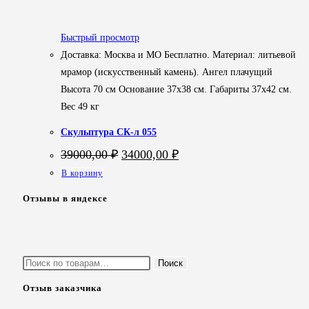
Быстрый просмотр
Доставка: Москва и МО Бесплатно. Материал: литьевой
мрамор (искусственный камень). Ангел плачущий
Высота 70 см Основание 37х38 см. Габариты 37х42 см.
Вес 49 кг
Скульптура СК-л 055
Первоначальная
Текущая
39000,00
₽
34000,00
₽
цена
цена:
В корзину
составляла
34000,00 ₽.
39000,00 ₽.
Отзывы в яндексе
Искать:
Поиск
Отзыв заказчика