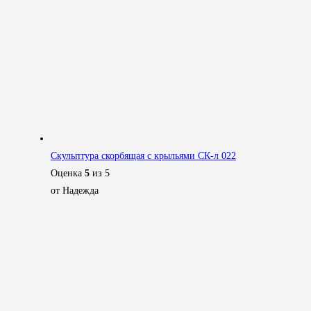
Скульптура скорбящая с крыльями СК-л 022
Оценка
5
из 5
от Надежда