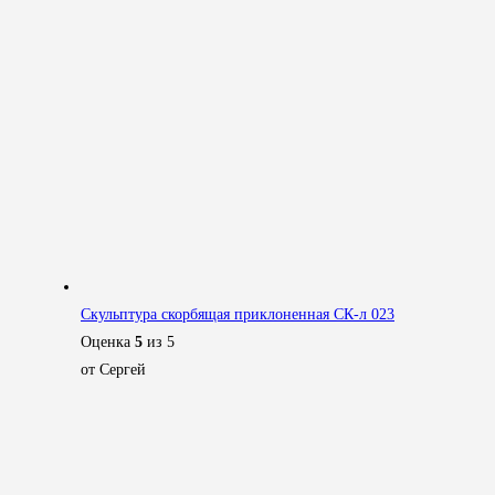
Скульптура скорбящая приклоненная СК-л 023
Оценка
5
из 5
от Сергей