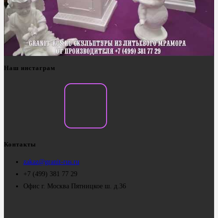
Наш инстаграм
Контакты
zakaz@granit-rus.ru
+7 (499) 381 77 29
Офис г. Москва Пятницкое ш. д.36