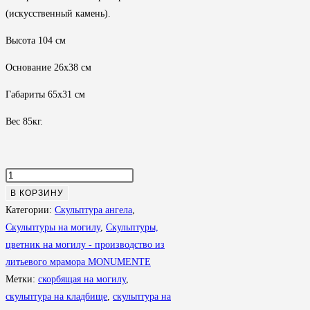
(искусственный камень).
Высота 104 см
Основание 26х38 см
Габариты 65х31 см
Вес 85кг.
Количество
товара
В КОРЗИНУ
Скульптура
Категории:
Скульптура ангела
,
с
Скульптуры на могилу
,
Скульптуры,
цветами
цветник на могилу - производство из
СК
литьевого мрамора MONUMENTE
062
Метки:
скорбящая на могилу
,
скульптура на кладбище
,
скульптура на