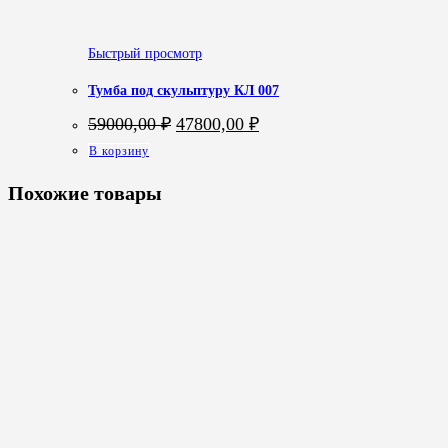
Быстрый просмотр
Тумба под скульптуру КЛ 007
Первоначальная
Текущая
59000,00
₽
47800,00
₽
цена
цена:
В корзину
составляла
47800,00 ₽.
59000,00 ₽.
Похожие товары