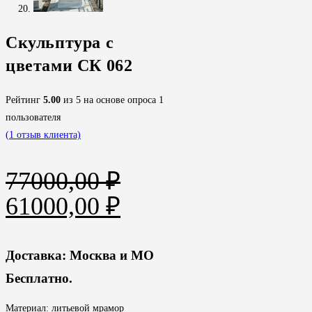
Скульптура с
цветами СК 062
Рейтинг
5.00
из 5 на основе опроса
1
пользователя
(
1
отзыв клиента)
77000,00
₽
Первоначальная
Текущая
61000,00
₽
цена
цена:
составляла
61000,00 ₽.
Доставка: Москва и МО
77000,00 ₽.
Бесплатно.
Материал: литьевой мрамор