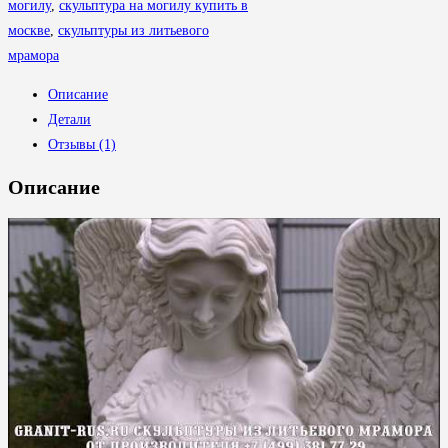
могилу
,
скульптура на могилу купить в
москве
,
скульптуры из литьевого
мрамора
Описание
Детали
Отзывы (1)
Описание