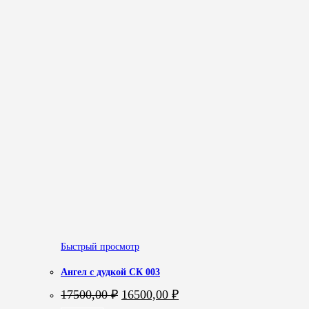
Быстрый просмотр
Ангел с дудкой СК 003
Первоначальная
Текущая
17500,00
₽
16500,00
₽
цена
цена: