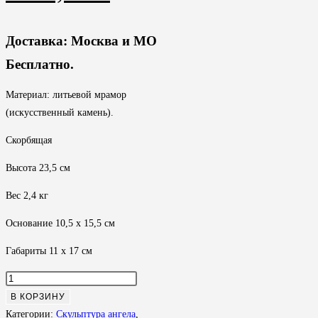
цена
цена:
составляла
5800,00 ₽.
Доставка: Москва и МО
6199,00 ₽.
Бесплатно.
Материал: литьевой мрамор
(искусственный камень).
Скорбящая
Высота 23,5 см
Вес 2,4 кг
Основание 10,5 х 15,5 см
Габариты 11 х 17 см
Количество
товара
В КОРЗИНУ
Ангел
Категории:
Скульптура ангела
,