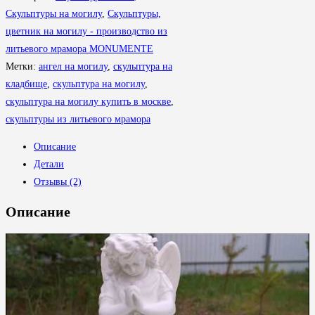
СК
Скульптуры на могилу
,
Скульптуры,
026
цветник на могилу - производство из
литьевого мрамора MONUMENTE
Метки:
ангел на могилу
,
скульптура на
кладбище
,
скульптура на могилу
,
скульптура на могилу купить в москве
,
скульптуры из литьевого мрамора
Описание
Детали
Отзывы (2)
Описание