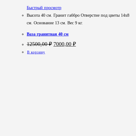
Быстрый просмотр
Высота 40 см. Гранит габбро Отверстие под цветы 14х8
см. Основание 13 см. Вес 9 кг.
Ваза гранитная 40 см
Первоначальная
Текущая
12500,00
₽
7000,00
₽
цена
цена:
В корзину
составляла
7000,00 ₽.
12500,00 ₽.