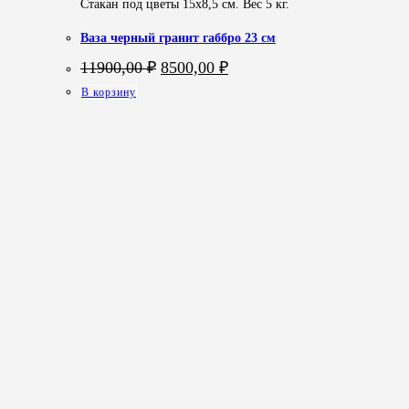
Стакан под цветы 15х8,5 см. Вес 5 кг.
Ваза черный гранит габбро 23 см
Первоначальная
Текущая
11900,00
₽
8500,00
₽
цена
цена:
В корзину
составляла
8500,00 ₽.
11900,00 ₽.