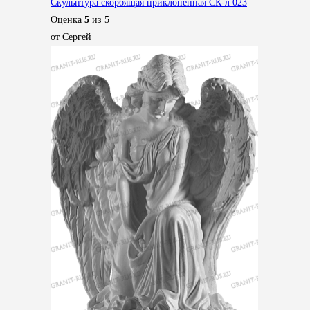
Скульптура скорбящая приклоненная СК-л 023
Оценка
5
из 5
от Сергей