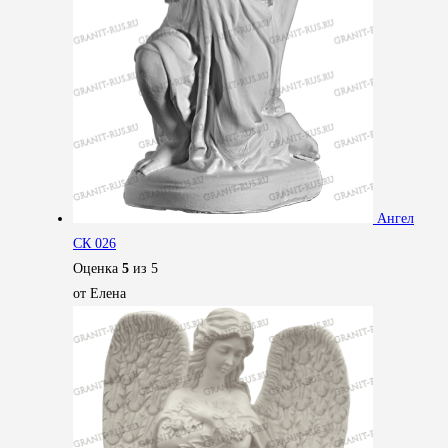
Ангел
СК 026
Оценка
5
из 5
от Елена