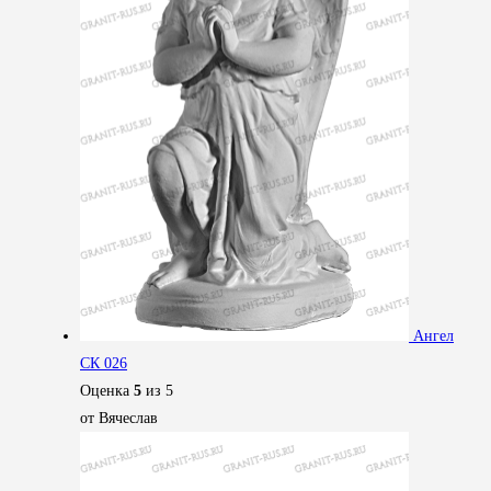
Ангел
СК 026
Оценка
5
из 5
от Вячеслав