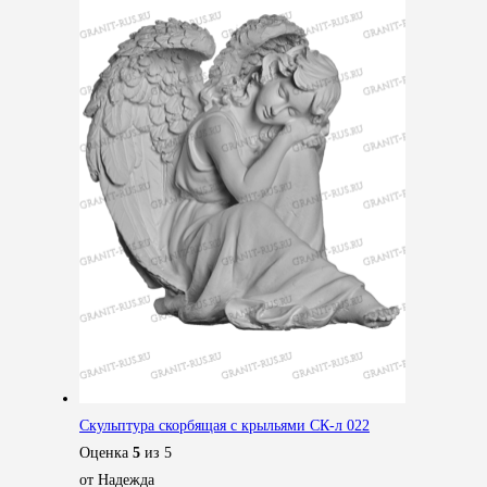
Скульптура скорбящая с крыльями СК-л 022
Оценка
5
из 5
от Надежда