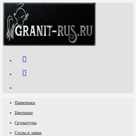
Перейти
к
содержимому
Памятники
Цветники
Скульптуры
Столы и лавки