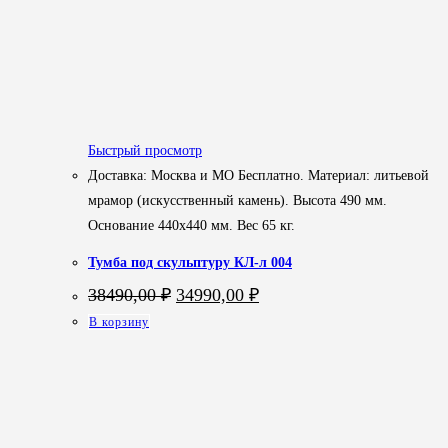
Быстрый просмотр
Доставка: Москва и МО Бесплатно. Материал: литьевой
мрамор (искусственный камень). Высота 490 мм.
Основание 440х440 мм. Вес 65 кг.
Тумба под скульптуру КЛ-л 004
Первоначальная
Текущая
38490,00
₽
34990,00
₽
цена
цена:
В корзину
составляла
34990,00 ₽.
38490,00 ₽.