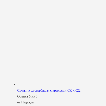
Скульптура скорбящая с крыльями СК-л 022
Оценка
5
из 5
от Надежда