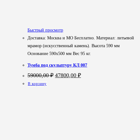
Быстрый просмотр
Доставка: Москва и МО Бесплатно. Материал: литьевой
мрамор (искусственный камень). Высота 590 мм
Основание 590х500 мм Вес 95 кг.
Тумба под скульптуру КЛ 007
Первоначальная
Текущая
59000,00
₽
47800,00
₽
цена
цена:
В корзину
составляла
47800,00 ₽.
59000,00 ₽.