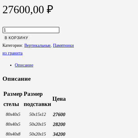
27600,00
₽
Количество
товара
В КОРЗИНУ
Памятник
Категории:
Вертикальные
,
Памятники
из
из гранита
гранита
Описание
№23
Описание
Размер
Размер
Цена
стелы
подставки
27600
80х40х5
50х15х12
28200
80х40х5
50х20х15
34200
80х40х8
50х20х15