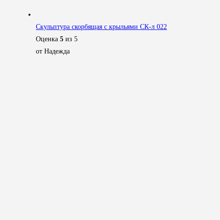
Скульптура скорбящая с крыльями СК-л 022
Оценка
5
из 5
от Надежда