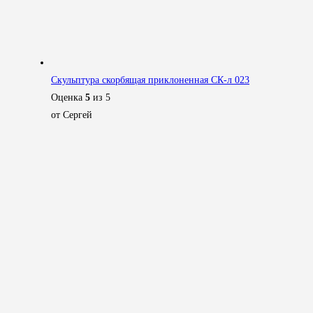
Скульптура скорбящая приклоненная СК-л 023
Оценка
5
из 5
от Сергей