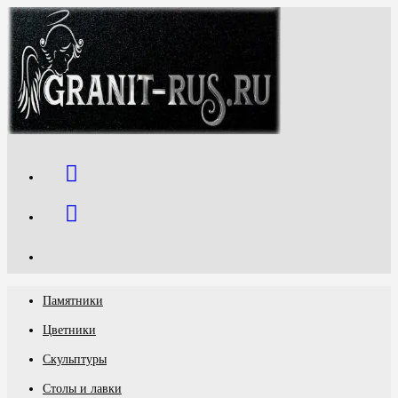
Перейти
к
содержимому
Памятники
Цветники
Скульптуры
Столы и лавки