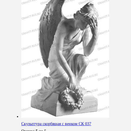
Скульптура скорбящая с венком СК 037