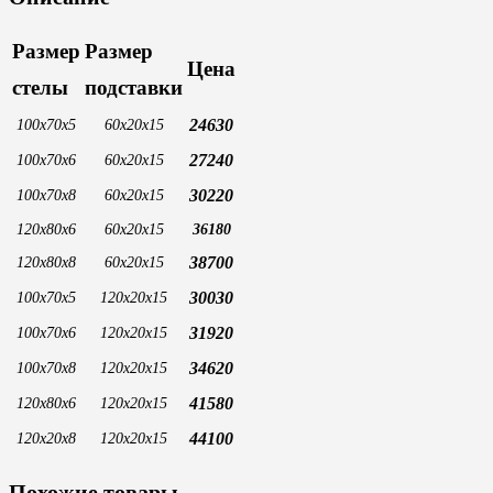
04
Размер
Размер
Цена
стелы
подставки
24630
100х70х5
60х20х15
27240
100х70х6
60х20х15
30220
100х70х8
60х20х15
120х80х6
60х20х15
36180
38700
120х80х8
60х20х15
30030
100х70х5
120х20х15
31920
100х70х6
120х20х15
34620
100х70х8
120х20х15
41580
120х80х6
120х20х15
44100
120х20х8
120х20х15
Похожие товары