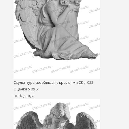
Скульптура скорбящая с крыльями СК-л 022
Оценка
5
из 5
от Надежда