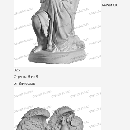
Ангел СК
026
Оценка
5
из 5
от Вячеслав