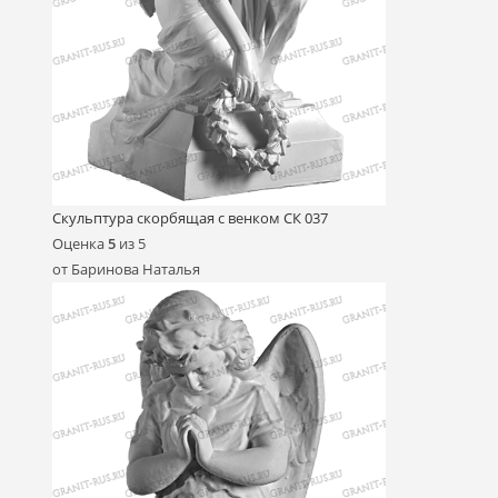
Скульптура скорбящая с венком СК 037
Оценка
5
из 5
от Баринова Наталья