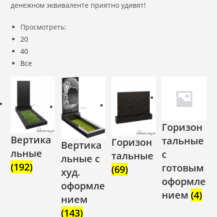
денежном эквиваленте приятно удивят!
Просмотреть:
20
40
Все
Горизон
Вертика
тальные
Горизон
Вертика
льные
с
тальные
льные с
(192)
готовым
(69)
худ.
оформле
оформле
нием
(4)
нием
(143)