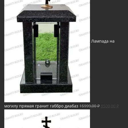
Лампада на
Первоначаль
Тек
могилу прямая гранит габбро диабаз
15999,00
₽
8500,00
₽
цена
цена
составляла
8500
15999,00 ₽.