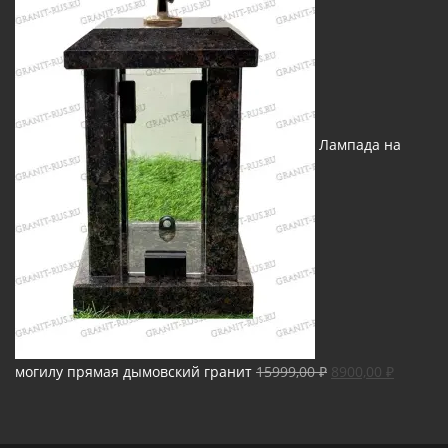
Лампада на
Первоначальная
Текуща
могилу прямая дымовский гранит
15999,00
₽
8900,00
₽
цена
цена:
составляла
8900,00 
15999,00 ₽.