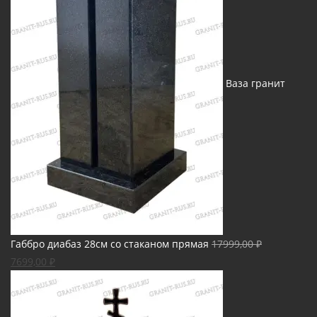
Ваза гранит
Габбро диабаз 28см со стаканом прямая
17999,00
₽
Первоначальная
Текущая
7699,00
₽
цена
цена:
составляла
7699,00 ₽.
17999,00 ₽.