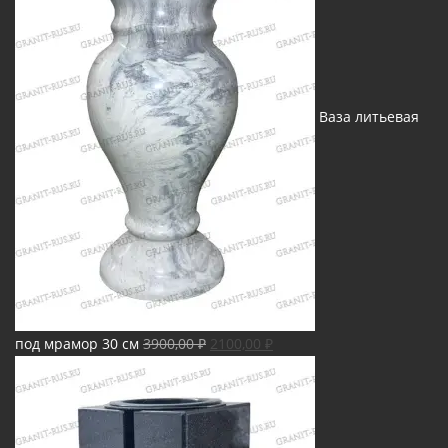
Ваза литьевая
Первоначальная
Текущая
под мрамор 30 см
3900,00
₽
2100,00
₽
цена
цена:
составляла
2100,00 ₽.
3900,00 ₽.