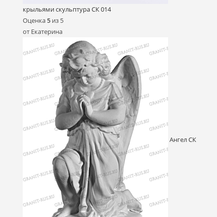
крыльями скульптура СК 014
Оценка
5
из 5
от Екатерина
Ангел СК