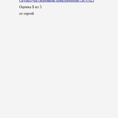
Скульптура скорбящая приклоненная СК-л 023
Оценка
5
из 5
от сергей