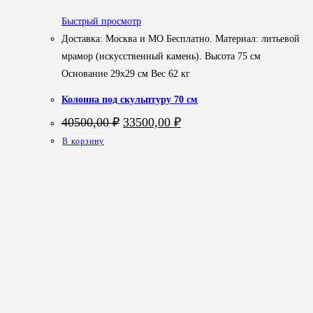
Быстрый просмотр
Доставка: Москва и МО Бесплатно. Материал: литьевой
мрамор (искусственный камень). Высота 75 см
Основание 29х29 см Вес 62 кг
Колонна под скульптуру 70 см
Первоначальная
Текущая
40500,00
₽
33500,00
₽
цена
цена:
В корзину
составляла
33500,00 ₽.
40500,00 ₽.