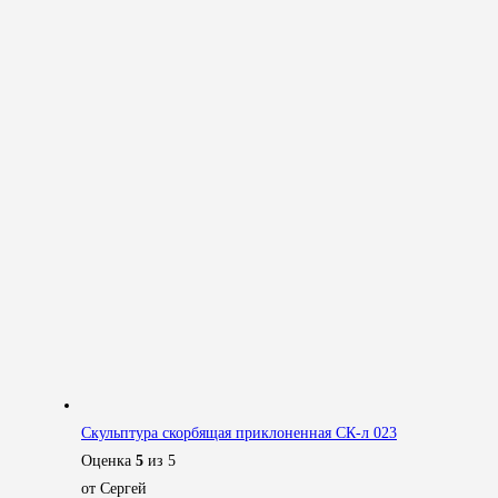
Скульптура скорбящая приклоненная СК-л 023
Оценка
5
из 5
от Сергей