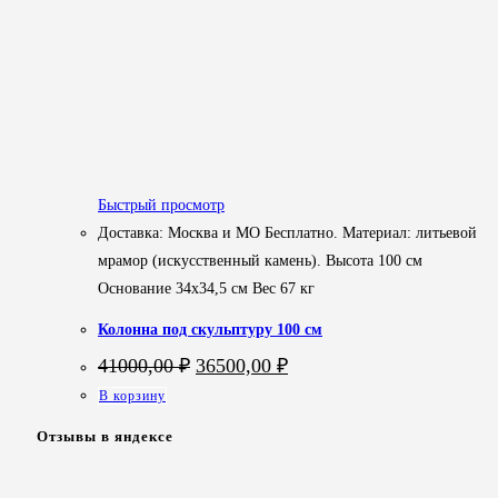
Быстрый просмотр
Доставка: Москва и МО Бесплатно. Материал: литьевой
мрамор (искусственный камень). Высота 100 см
Основание 34х34,5 см Вес 67 кг
Колонна под скульптуру 100 см
Первоначальная
Текущая
41000,00
₽
36500,00
₽
цена
цена:
В корзину
составляла
36500,00 ₽.
41000,00 ₽.
Отзывы в яндексе