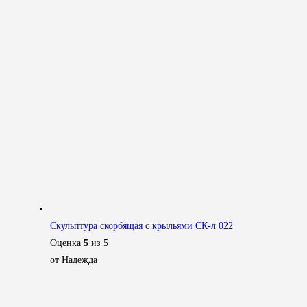
Скульптура скорбящая с крыльями СК-л 022
Оценка
5
из 5
от Надежда