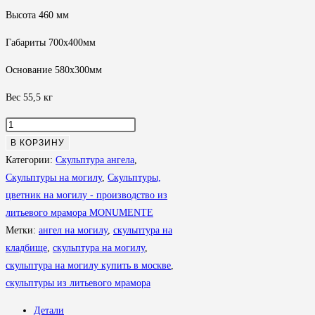
Высота 460 мм
Габариты 700х400мм
Основание 580х300мм
Вес 55,5 кг
Количество
товара
В КОРЗИНУ
Скульптура
Категории:
Скульптура ангела
,
СК-
Скульптуры на могилу
,
Скульптуры,
л
цветник на могилу - производство из
036
литьевого мрамора MONUMENTE
Метки:
ангел на могилу
,
скульптура на
кладбище
,
скульптура на могилу
,
скульптура на могилу купить в москве
,
скульптуры из литьевого мрамора
Детали