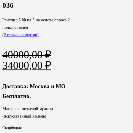
036
Рейтинг
5.00
из 5 на основе опроса
2
пользователей
(
2
отзыва клиентов)
40000,00
₽
Первоначальная
Текущая
34000,00
₽
цена
цена:
составляла
34000,00 ₽.
Доставка: Москва и МО
40000,00 ₽.
Бесплатно.
Материал: литьевой мрамор
(искусственный камень).
Скорбящая