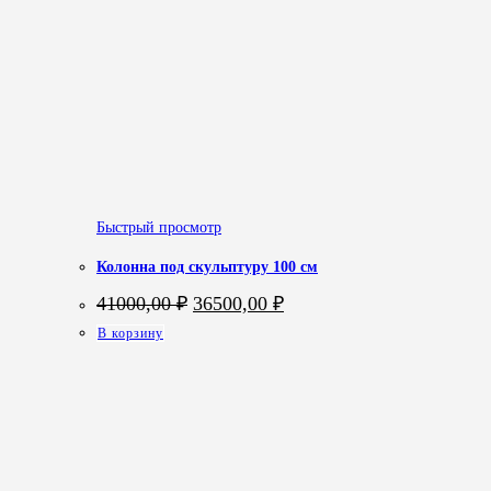
Быстрый просмотр
Колонна под скульптуру 100 см
Первоначальная
Текущая
41000,00
₽
36500,00
₽
цена
цена:
В корзину
составляла
36500,00 ₽.
41000,00 ₽.