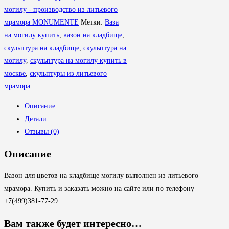
№2
могилу - производство из литьевого
мрамора MONUMENTE
Метки:
Ваза
на могилу купить
,
вазон на кладбище
,
скульптура на кладбище
,
скульптура на
могилу
,
скульптура на могилу купить в
москве
,
скульптуры из литьевого
мрамора
Описание
Детали
Отзывы (0)
Описание
Вазон для цветов на кладбище могилу выполнен из литьевого
мрамора. Купить и заказать можно на сайте или по телефону
+7(499)381-77-29.
Вам также будет интересно…