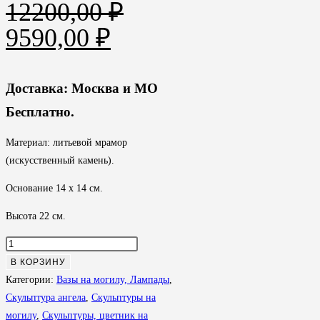
12200,00
₽
Первоначальная
Текущая
9590,00
₽
цена
цена:
составляла
9590,00 ₽.
Доставка: Москва и МО
12200,00 ₽.
Бесплатно.
Материал: литьевой мрамор
(искусственный камень).
Основание 14 х 14 см.
Высота 22 см.
Количество
товара
В КОРЗИНУ
Вазон
Категории:
Вазы на могилу, Лампады
,
на
Скульптура ангела
,
Скульптуры на
кладбище
могилу
,
Скульптуры, цветник на